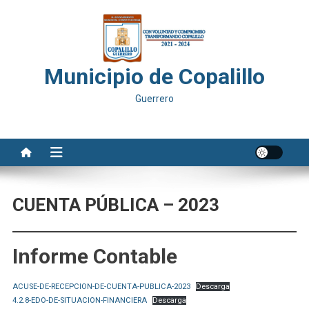
Saltar
al
contenido
Municipio de Copalillo
Guerrero
CUENTA PÚBLICA – 2023
Informe Contable
ACUSE-DE-RECEPCION-DE-CUENTA-PUBLICA-2023
Descarga
4.2.8-EDO-DE-SITUACION-FINANCIERA
Descarga