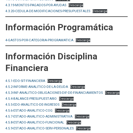
4.3.19-MONTOS-PAGADOS-POR-AYUDAS
Descarga
4.3.20-CEDULA-DE-MODIFICACIONES-PRESUPUESTALES
Descarga
Información Programática
4-GASTOS-POR-CATEGORIA-PROGRAMATICA
Descarga
Información Disciplina
Financiera
4.5.1-EDO-SIT-FINANCIERA
Descarga
4.5.2-INFORME-ANALITICO-DE-LA-DEUDA
Descarga
4.5.3-INF-ANALITICO-OBLIGACIONES-DIF-DE-FINANCIAMIENTOS
Descarga
4.5.4-BALANCE-PRESUPUESTARIO
Descarga
4.5.5-EDO-ANALITICO-DE-INGRESOS
Descarga
4.5.6-ESTADO-ANALITICO-COG
Descarga
4.5.7-ESTADO-ANALITICO-ADMINISTRATIVA
Descarga
4.5.8-ESTADO-ANALITICO-FUNCIONAL
Descarga
4.5.9-ESTADO-ANALITICO-SERV-PERSONALES
Descarga