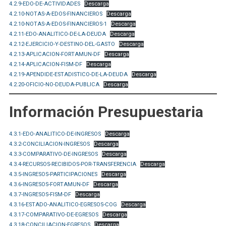
4.2.9-EDO-DE-ACTIVIDADES
Descarga
4.2.10-NOTAS-A-EDOS-FINANCIEROS
Descarga
4.2.10-NOTAS-A-EDOS-FINANCIEROS-1
Descarga
4.2.11-EDO-ANALITICO-DE-LA-DEUDA
Descarga
4.2.12-EJERCICIO-Y-DESTINO-DEL-GASTO
Descarga
4.2.13-APLICACION-FORTAMUN-DF
Descarga
4.2.14-APLICACION-FISM-DF
Descarga
4.2.19-APENDIDE-ESTADISTICO-DE-LA-DEUDA
Descarga
4.2.20-OFICIO-NO-DEUDA-PUBLICA
Descarga
Información Presupuestaria
4.3.1-EDO-ANALITICO-DE-INGRESOS
Descarga
4.3.2-CONCILIACION-INGRESOS
Descarga
4.3.3-COMPARATIVO-DE-INGRESOS
Descarga
4.3.4-RECURSOS-RECIBIDOS-POR-TRANSFERENCIA
Descarga
4.3.5-INGRESOS-PARTICIPACIONES
Descarga
4.3.6-INGRESOS-FORTAMUN-DF
Descarga
4.3.7-INGRESOS-FISM-DF
Descarga
4.3.16-ESTADO-ANALITICO-EGRESOS-COG
Descarga
4.3.17-COMPARATIVO-DE-EGRESOS
Descarga
4.3.18-CONCILIACION-EGRESOS
Descarga