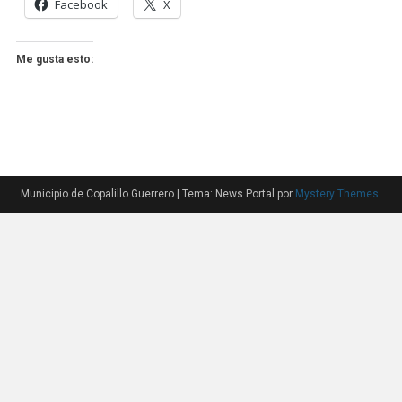
Facebook
X
Me gusta esto:
Municipio de Copalillo Guerrero
|
Tema: News Portal por
Mystery Themes
.